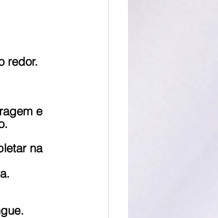
o redor.
oragem e 
o.
letar na 
a.
ngue.