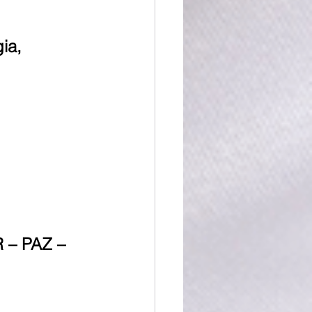
ia,
– PAZ – 