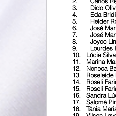
2.       Carlos 
3.       Dido Oli
4.       Eda Brid
5.       Helder 
6.       José M
7.       José M
8.       Joyce L
9.       Lourde
10.   Lúcia Si
11.   Marina Mar
12.   Neneca B
13.   Roseleide 
14.   Roseli Far
15.   Roseli Far
16.   Sandra Lú
17.   Salomé Pir
18.   Tânia Mar
19.   Vilson La