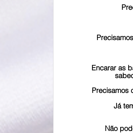
Pre
Precisamos 
Encarar as b
sabed
Precisamos d
Já te
Não pode