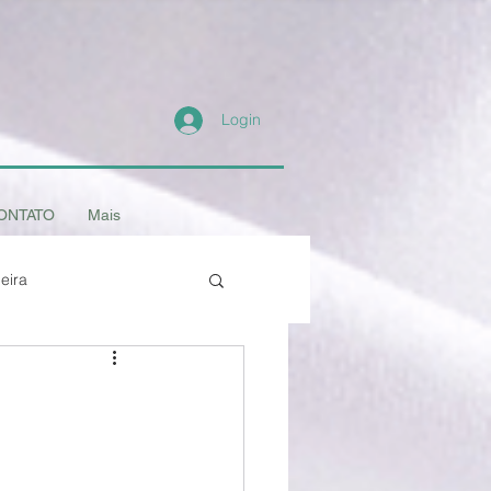
Login
ONTATO
Mais
eira
- os Animais
Amigo