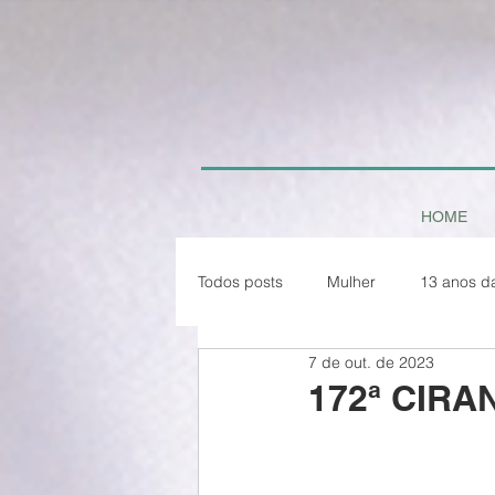
HOME
Todos posts
Mulher
13 anos d
7 de out. de 2023
Paz em Tempo de Pandemia
172ª CIRA
Natal