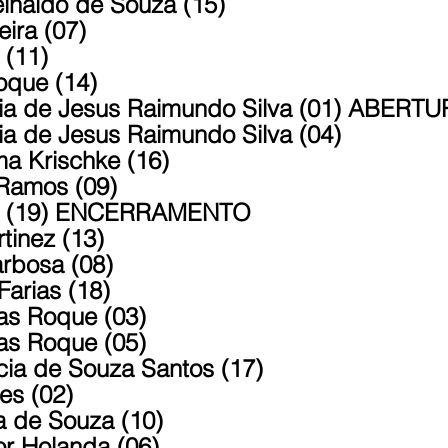
Reinaldo de Souza (15)
veira (07)
i (11)
Roque (14)
aria de Jesus Raimundo Silva (01) ABERT
aria de Jesus Raimundo Silva (04)
ima Krischke (16)
s Ramos (09)
lva (19) ENCERRAMENTO
tinez (13)
arbosa (08)
Farias (18)
ias Roque (03)
ias Roque (05)
cia de Souza Santos (17)
es (02)
ia de Souza (10)
vor Holanda (06)