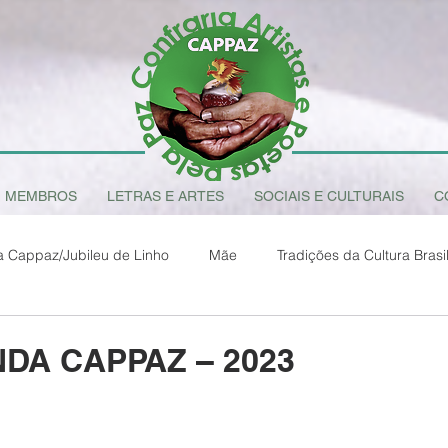
MEMBROS
LETRAS E ARTES
SOCIAIS E CULTURAIS
C
a Cappaz/Jubileu de Linho
Mãe
Tradições da Cultura Brasil
O Sentido da Vida
Amazônia Brasileira
Francisco de Assis 
NDA CAPPAZ – 2023