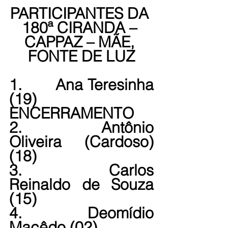
PARTICIPANTES DA 
180ª CIRANDA – 
CAPPAZ – MÃE, 
FONTE DE LUZ
1.       Ana Teresinha 
(19) 
ENCERRAMENTO
2.       Antônio 
Oliveira (Cardoso) 
(18)
3.       Carlos 
Reinaldo de Souza 
(15)
4.       Deomídio 
Macêdo (02)