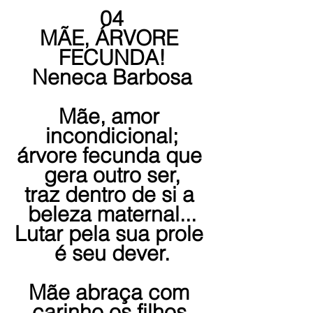
04
MÃE, ÁRVORE 
FECUNDA!
Neneca Barbosa
Mãe, amor 
incondicional;
árvore fecunda que 
gera outro ser,
traz dentro de si a 
beleza maternal...
Lutar pela sua prole 
é seu dever.
Mãe abraça com 
carinho os filhos 