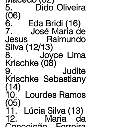
5.       Dido Oliveira 
(06)
6.       Eda Bridi (16)
7.       José Maria de 
Jesus Raimundo 
Silva (12/13)
8.       Joyce Lima 
Krischke (08)
9.       Judite 
Krischke Sebastiany 
(14)
10.   Lourdes Ramos 
(05)
11.   Lúcia Silva (13)
12.   Maria da 
Conceição Ferreira 