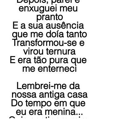
enxuguei meu 
pranto
E a sua ausência 
que me doía tanto
Transformou-se e 
virou ternura
E era tão pura que 
me enterneci
Lembrei-me da 
nossa antiga casa
Do tempo em que 
eu era menina...
Quis sentir em mim 
sua presença
E o quanto era feliz 