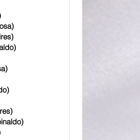
)
osa)
ires)
aldo)
sa)
do)
res)
inaldo)
)