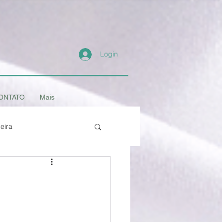
Login
ONTATO
Mais
eira
- os Animais
Amigo