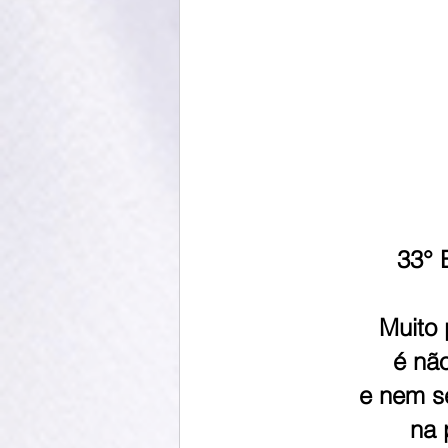
33° 
Muito 
é nã
e nem se
na 