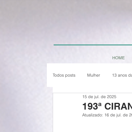
HOME
Todos posts
Mulher
13 anos d
15 de jul. de 2025
Paz em Tempo de Pandemia
193ª CIRAN
Atualizado:
16 de jul. de 
Natal