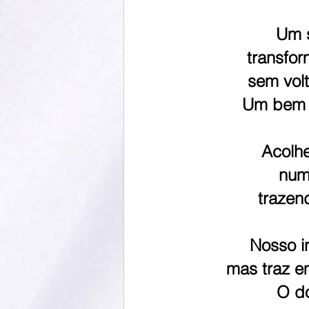
Um s
transfo
sem volt
Um bem q
Acolhe
num 
trazen
Nosso i
mas traz e
O do