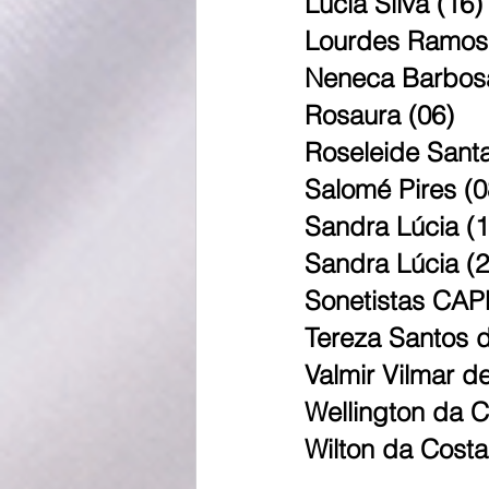
Lúcia Silva (16)
Lourdes Ramos 
Neneca Barbosa
Rosaura (06)
Roseleide Santa
Salomé Pires (0
Sandra Lúcia (1
Sandra Lúcia
Sonetistas CA
Tereza Santos d
Valmir Vilmar d
Wellington da 
Wilton da Cost