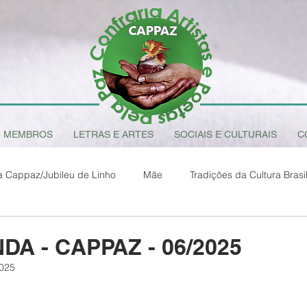
MEMBROS
LETRAS E ARTES
SOCIAIS E CULTURAIS
C
a Cappaz/Jubileu de Linho
Mãe
Tradições da Cultura Brasil
O Sentido da Vida
Amazônia Brasileira
Francisco de Assis 
DA - CAPPAZ - 06/2025
2025