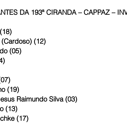
ANTES DA 193ª CIRANDA – CAPPAZ – I
(18)
a (Cardoso) (12)
do (05)
4)
(07)
ho (19)
Jesus Raimundo Silva (03)
o (13)
chke (17)