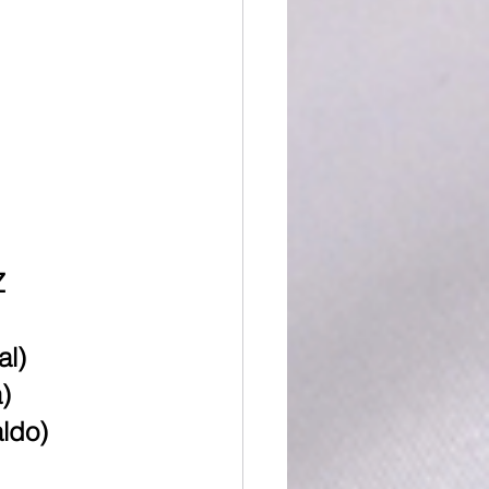
Z
al)
)
aldo)