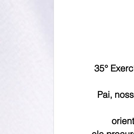
35° Exerc
Pai, nos
orien