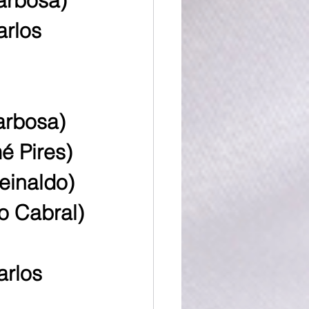
arbosa)
arlos 
arbosa)
é Pires)
einaldo)
o Cabral)
rlos 