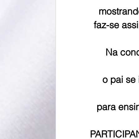
mostrando
faz-se ass
Na cond
o pai se
para ensi
PARTICIPAN