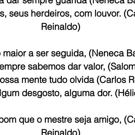
ra dar sempre guarida (Neneca B
os, seus herdeiros, com louvor. (C
Reinaldo)
o maior a ser seguida, (Neneca B
mpre sabemos dar valor, (Salom
ossa mente tudo olvida (Carlos R
gum desgosto, alguma dor. (Héli
bom que o mestre seja amigo, (Ca
Reinaldo)