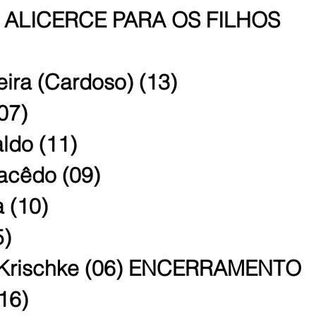
ALICERCE PARA OS FILHOS
eira (Cardoso) (13)
(07)
ldo (11)
acêdo (09)
a (10)
5)
 Krischke (06) ENCERRAMENTO
(16)