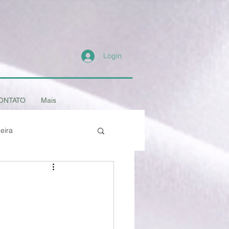
Login
ONTATO
Mais
eira
- os Animais
Amigo