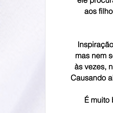
ele procu
aos filh
Inspiraçã
mas nem se
às vezes, n
Causando al
É muito 