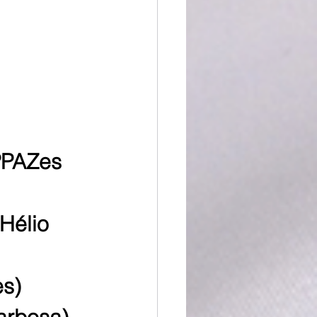
PPAZes
Hélio 
es)