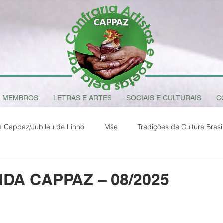
MEMBROS
LETRAS E ARTES
SOCIAIS E CULTURAIS
C
a Cappaz/Jubileu de Linho
Mãe
Tradições da Cultura Brasil
O Sentido da Vida
Amazônia Brasileira
Francisco de Assis 
NDA CAPPAZ – 08/2025