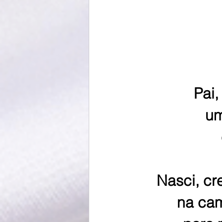
Pai,
um
Nasci, cr
na cam