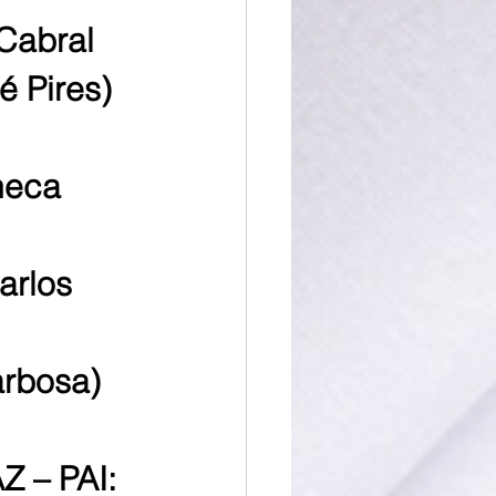
Cabral
é Pires)
neca 
arlos 
arbosa)
 – PAI: 