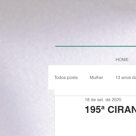
HOME
Todos posts
Mulher
13 anos d
18 de set. de 2025
Paz em Tempo de Pandemia
195ª CIRA
Natal