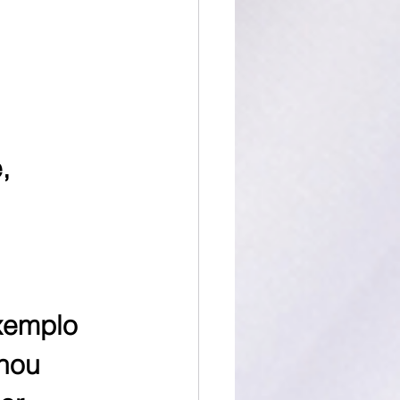
,
exemplo
onou