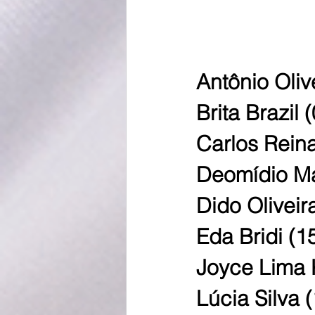
Antônio Oliv
Brita Brazil 
Carlos Reina
Deomídio M
Dido Oliveir
Eda Bridi (1
Joyce Lima
Lúcia Silva 