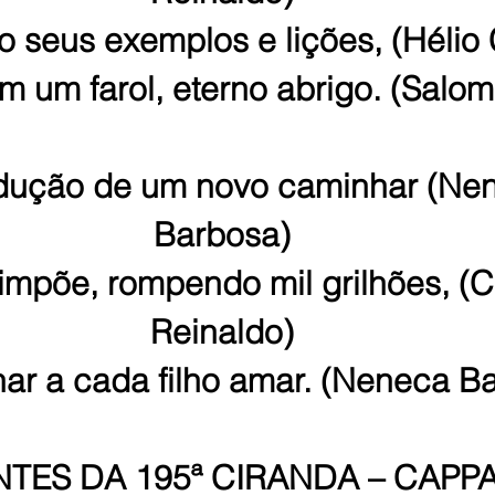
 seus exemplos e lições, (Hélio 
im um farol, eterno abrigo. (Salom
ução de um novo caminhar (Ne
Barbosa)
 impõe, rompendo mil grilhões, (C
Reinaldo)
nar a cada filho amar. (Neneca B
TES DA 195ª CIRANDA – CAPPAZ