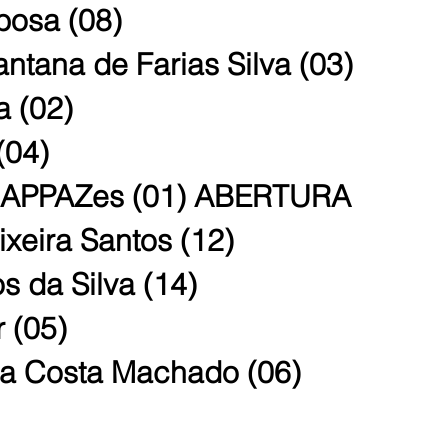
osa (08)
ntana de Farias Silva (03)
a (02)
(04)
 CAPPAZes (01) ABERTURA
ixeira Santos (12)
s da Silva (14)
r (05)
da Costa Machado (06)