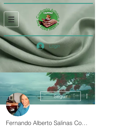
Login
Mais ações
Seguir
Fernando Alberto Salinas Couto