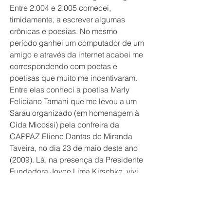
Entre 2.004 e 2.005 comecei, 
timidamente, a escrever algumas 
crônicas e poesias. No mesmo 
período ganhei um computador de um 
amigo e através da internet acabei me 
correspondendo com poetas e 
poetisas que muito me incentivaram. 
Entre elas conheci a poetisa Marly 
Feliciano Tamani que me levou a um 
Sarau organizado (em homenagem à 
Cida Micossi) pela confreira da 
CAPPAZ Eliene Dantas de Miranda 
Taveira, no dia 23 de maio deste ano 
(2009). Lá, na presença da Presidente 
Fundadora Joyce Lima Kirschke, vivi 
a emoção de ser convidado para 
também abraçar esta causa tão vital 
para o mundo.