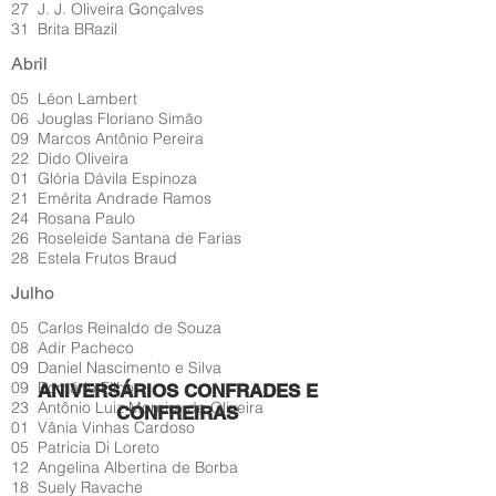
27 J. J. Oliveira Gonçalves
31 Brita BRazil
Abril
05 Léon Lambert
06 Jouglas Floriano Simão
09 Marcos Antônio Pereira
22 Dido Oliveira
01 Glória Dávila Espinoza
21 Emérita Andrade Ramos
24 Rosana Paulo
26 Roseleide Santana de Farias
28 Estela Frutos Braud
Julho
05 Carlos Reinaldo de Souza
08 Adir Pacheco
09 Daniel Nascimento e Silva
09 Romário Filho
ANIVERSÁRIOS CONFRADES E
23 Antônio Luiz Moreira de Oliveira
CONFREIRAS
01 Vânia Vinhas Cardoso
05 Patricia Di Loreto
12 Angelina Albertina de Borba
18 Suely Ravache