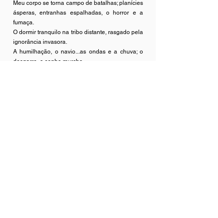
Meu corpo se torna campo de batalhas; planícies
ásperas, entranhas espalhadas, o horror e a
fumaça.
O dormir tranquilo na tribo distante, rasgado pela
ignorância invasora.
A humilhação, o navio...as ondas e a chuva; o
desgarro, o sonho murcho.
A troca infame da liberdade e da relva pelo
chicote e a corrente.
As tochas inflamadas pela escuridão do século
sem memória.
Porquê eu ardo também?
Fogueiras que não calam salamandras ainda
cintilantes na magia da transmutação.
Sim! passam por mim, caravanas ruidosas,
loucas, obcecadas. A cobiça como guia, a
angústia como consolo.
As descobertas e os novos sonhos.
A invenção e a vacina.
A lua, o foguete.
Sim! Eu vôo também.
A velocidade e a luz.
A elevação e o novo devir...