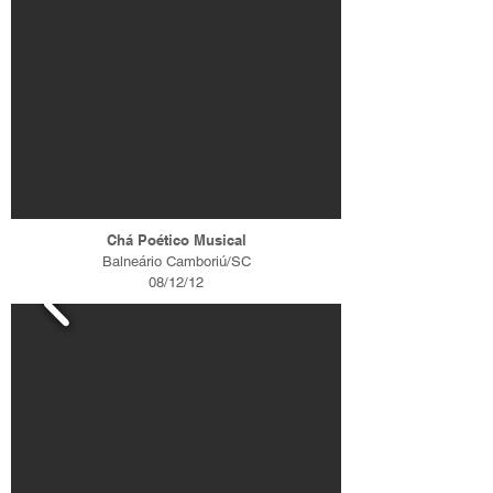
Chá Poético Musical
Balneário Camboriú/SC
08/12/12