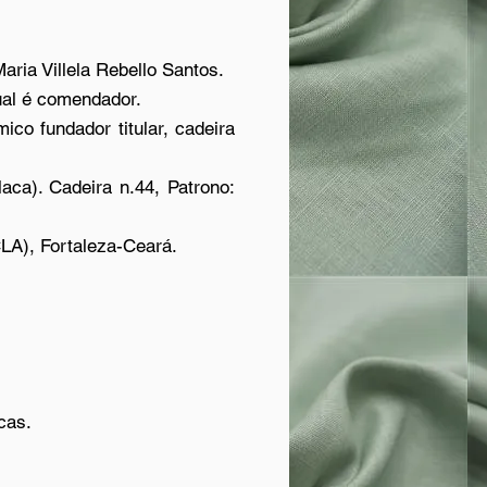
aria Villela Rebello Santos.
ual é comendador.
o fundador titular, cadeira
ca). Cadeira n.44, Patrono:
CLA), Fortaleza-Ceará.
cas.