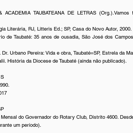
ACADEMIA TAUBATEANA DE LETRAS (Org.).Vamos falar
gia Literária, RJ, Litteris Ed.; SP, Casa do Novo Autor, 2000.
io de Taubaté: 35 anos de ousadia, São José dos Campos-
. Dr. Urbano Pereira: Vida e obra, Taubaté=SP, Estrela da Ma
alii. História da Diocese de Taubaté (ainda não publicado).
IS
1990.
017
SP
a Mensal do Governador do Rotary Club, Distrito 4600. Desd
urante um período).