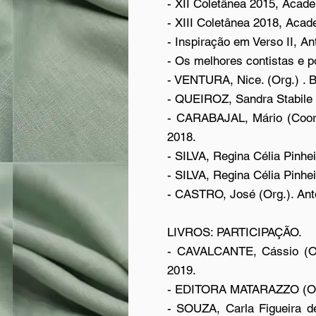
- XII Coletânea 2015, Acade
- XIII Coletânea 2018, Acad
- Inspiração em Verso II, An
- Os melhores contistas e p
- VENTURA, Nice. (Org.) . B
- QUEIROZ, Sandra Stabile (
- CARABAJAL, Mário (Coorde
2018.
- SILVA, Regina Célia Pinhe
- SILVA, Regina Célia Pinhei
- CASTRO, José (Org.). Anto
LIVROS: PARTICIPAÇÃO.
- CAVALCANTE, Cássio (Or
2019.
- EDITORA MATARAZZO (Org.)
- SOUZA, Carla Figueira de