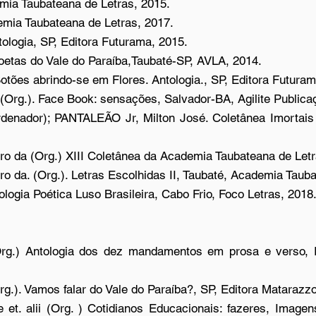
mia Taubateana de Letras, 2015.
emia Taubateana de Letras, 2017.
tologia, SP, Editora Futurama, 2015.
oetas do Vale do Paraíba,Taubaté-SP, AVLA, 2014.
otões abrindo-se em Flores. Antologia., SP, Editora Futura
Org.). Face Book: sensações, Salvador-BA, Agilite Publicaç
nador); PANTALEÃO Jr, Milton José. Coletânea Imortais II
iro da (Org.) XIII Coletânea da Academia Taubateana de Letr
ro da. (Org.). Letras Escolhidas II, Taubaté, Academia Taub
logia Poética Luso Brasileira, Cabo Frio, Foco Letras, 2018
g.) Antologia dos dez mandamentos em prosa e verso, R
. Vamos falar do Vale do Paraíba?, SP, Editora Matarazzo
 et. alii (Org. ) Cotidianos Educacionais: fazeres, Imag