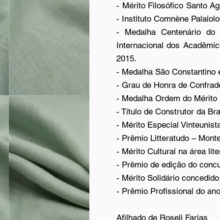
- Mérito Filosófico Santo A
- Instituto Comnène Palaiol
- Medalha Centenário do 
Internacional dos Acadêmic
2015.
- Medalha São Constantino e
- Grau de Honra de Confrade 
- Medalha Ordem do Mérit
- Título de Construtor da B
- Mérito Especial Vinteunis
- Prêmio Litteratudo – Monte
- Mérito Cultural na área lit
- Prêmio de edição do concur
- Mérito Solidário concedid
- Prêmio Profissional do ano
Afilhado de Roseli Farias