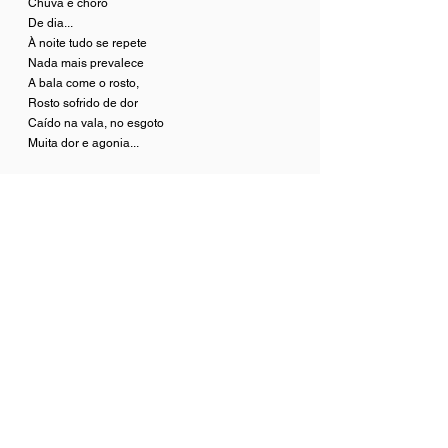
Chuva e choro
De dia...
À noite tudo se repete
Nada mais prevalece
A bala come o rosto,
Rosto sofrido de dor
Caído na vala, no esgoto
Muita dor e agonia...
Ninguém sabe ninguém viu
O estouro da bomba deflagrada,
Num flagrante da rapaziada
Não tem festa, não tem nada
O couro come na madrugada
Choro, morte e mais nada...
E mais um corpo despejado
No quintal da estrada.
Não aguento mais
Drama, grito e desespero
Tudo pelo dinheiro
O povo precisa de PAZ
No cemitério o povo Jaz...