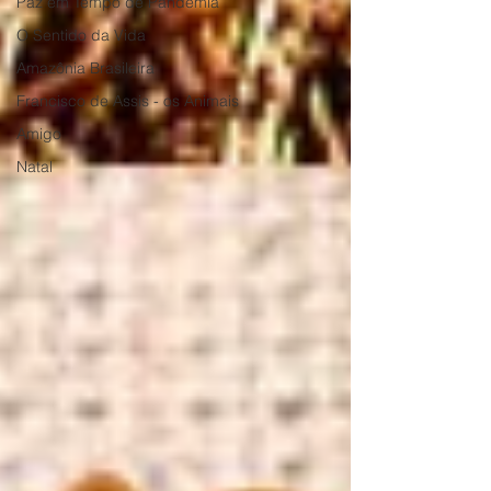
Paz em Tempo de Pandemia
O Sentido da Vida
Amazônia Brasileira
Francisco de Assis - os Animais
Amigo
Natal