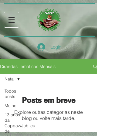
Login
Cirandas Temáticas Mensais
Natal
Todos
posts
Posts em breve
Mulher
Explore outras categorias neste
13 anos
blog ou volte mais tarde.
da
Cappaz/Jubileu
de
Direitos autorais do