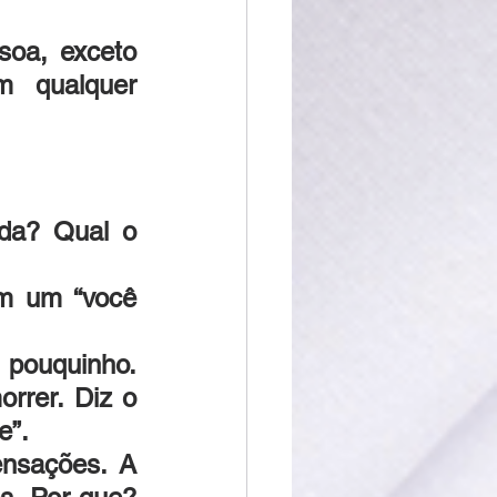
oa, exceto 
 qualquer 
da? Qual o 
m um “você 
pouquinho. 
rer. Diz o 
e”.
nsações. A 