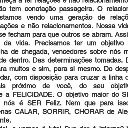
começa a ter relações e não relacionamento
ão tem conotação passageira. O relacio
 Estamos vendo uma geração de relaçõe
ações e não relacionamentos. Nossa vida 
s se fecham para que outros se abram. Ass
 da vida. Precisamos ter um objetivo 
nha de chegada, vencedores sobre nós 
de dentro. Das determinações tomadas. 
ra muitos e sim, para si mesmo. Do despe
dar, com disposição para cruzar a linha 
s próximo de você, do seu objetiv
te a FELICIDADE. O objetivo maior do 
 nós é SER Feliz. Nem que para isso
enas CALAR, SORRIR, CHORAR de Aleg
nte.