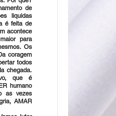
s. Por que? 
namento de 
s liquidas 
é feita de 
im acontece 
maior para 
mesmos. Os 
Da coragem 
rtar todos 
da chegada. 
o, que é 
SER humano 
 as vezes 
ria, AMAR 