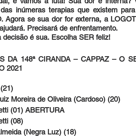
dai, e vamos á luta! Sua dor é interna? 
as inúmeras terapias que existem para 
 Agora se sua dor for externa, a LOGO
 ajudará. Precisará de enfrentamento.
 decisão é sua. Escolha SER feliz!
S DA 148ª CIRANDA – CAPPAZ – O SE
O 2021
 (21)
 Luiz Moreira de Oliveira (Cardoso) (20)
anetti (01) ABERTURA
etti (08)
 Almeida (Negra Luz) (18)