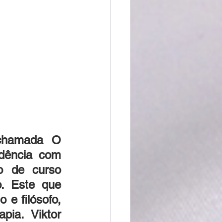
 chamada O 
dência com 
 de curso 
. Este que 
e filósofo, 
ia. Viktor 