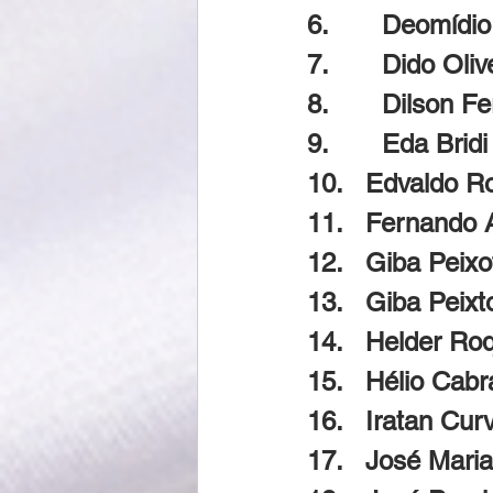
6.       Deomíd
7.       Dido Oliv
8.       Dilson Fe
9.       Eda Bridi
10.   Edvaldo R
11.   Fernando 
12.   Giba Peixo
13.   Giba Peix
14.   Helder Ro
15.   Hélio Cabr
16.   Iratan Cur
17.   José Mari