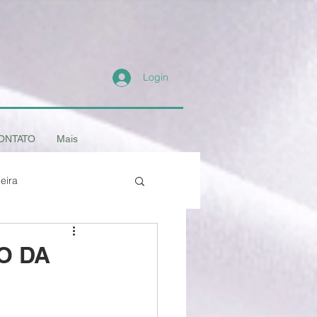
Login
ONTATO
Mais
eira
- os Animais
Amigo
O DA