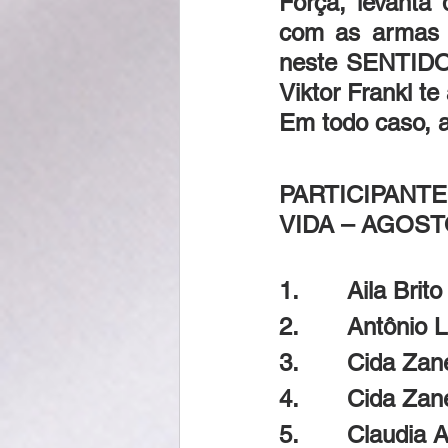
Força, levanta 
com as armas d
neste SENTIDO.
Viktor Frankl te
Em todo caso, a
PARTICIPANTE
VIDA – AGOST
1.       Aila Brito
2.       Antônio
3.       Cida Z
4.       Cida Zan
5.       Claudia