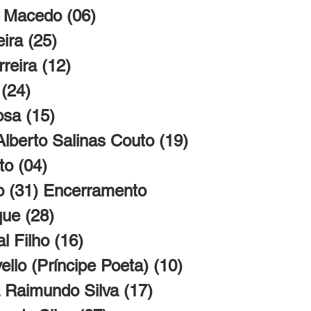
io Macedo (06)
eira (25)
rreira (12)
 (24)
osa (15)
Alberto Salinas Couto (19)
to (04)
to (31) Encerramento
que (28)
al Filho (16)
vello (Príncipe Poeta) (10)
a Raimundo Silva (17)