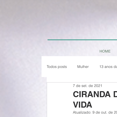
HOME
Todos posts
Mulher
13 anos d
7 de set. de 2021
Paz em Tempo de Pandemia
CIRANDA D
VIDA
Natal
Atualizado:
9 de out. de 2