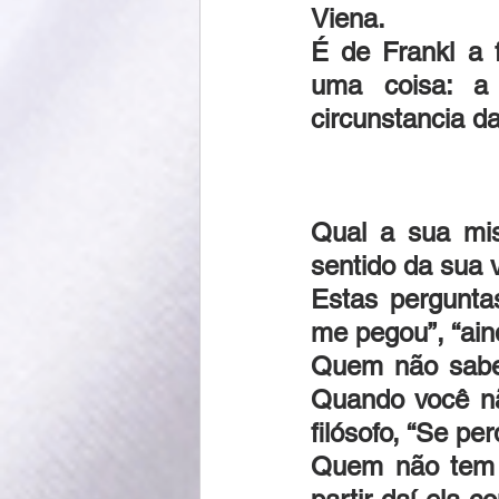
Viena.
É de Frankl a 
uma coisa: a 
circunstancia da
Qual a sua mis
sentido da sua 
Estas pergunta
me pegou”, “ain
Quem não sabe 
Quando você nã
filósofo, “Se pe
Quem não tem o