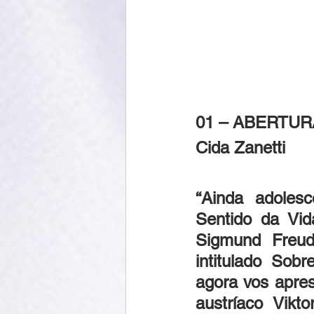
01 – ABERTUR
Cida Zanetti
“Ainda adoles
Sentido da Vid
Sigmund Freud
intitulado Sob
agora vos apres
austríaco Vikto