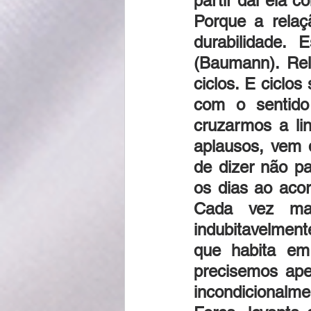
partir daí ela 
Porque a relaç
durabilidade.
(Baumann). Rel
ciclos. E ciclo
com o sentido
cruzarmos a li
aplausos, vem 
de dizer não pa
os dias ao acor
Cada vez mai
indubitavelmen
que habita em
precisemos ap
incondicionalme