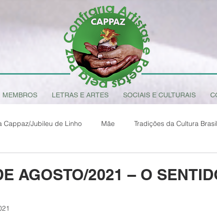
MEMBROS
LETRAS E ARTES
SOCIAIS E CULTURAIS
C
a Cappaz/Jubileu de Linho
Mãe
Tradições da Cultura Brasil
O Sentido da Vida
Amazônia Brasileira
Francisco de Assis 
E AGOSTO/2021 – O SENTID
021