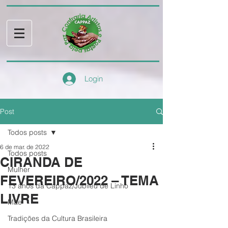
Login
Post
Todos posts
6 de mar. de 2022
Todos posts
CIRANDA DE
Mulher
FEVEREIRO/2022 – TEMA
13 anos da Cappaz/Jubileu de Linho
LIVRE
Mãe
Tradições da Cultura Brasileira